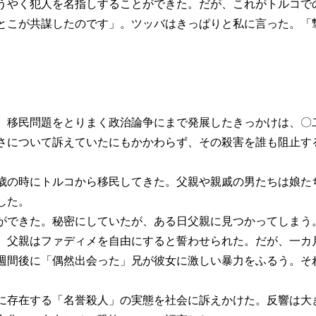
うやく犯人を名指しすることができた。だが、これがトルコで
とこが共謀したのです」。ツッバはきっぱりと私に言った。「
移民問題をとりまく政治論争にまで発展したきっかけは、〇
さについて訴えていたにもかかわらず、その殺害を誰も阻止す
の時にトルコから移民してきた。父親や親戚の男たちは娘た
した。
できた。秘密にしていたが、ある日父親に見つかってしまう
、父親はファディメを自由にすると誓わせられた。だが、一カ
週間後に「偶然出会った」兄が彼女に激しい暴力をふるう。そ
存在する「名誉殺人」の実態を社会に訴えかけた。反響は大