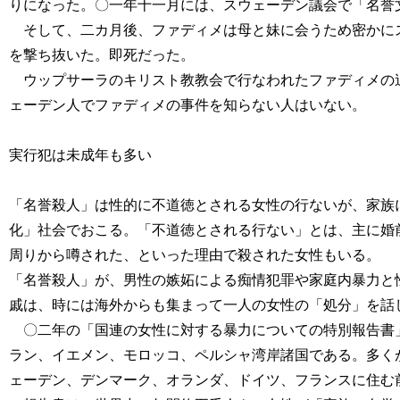
りになった。〇一年十一月には、スウェーデン議会で「名誉
そして、二カ月後、ファディメは母と妹に会うため密かにス
を撃ち抜いた。即死だった。
ウップサーラのキリスト教教会で行なわれたファディメの追
ェーデン人でファディメの事件を知らない人はいない。
実行犯は未成年も多い
「名誉殺人」は性的に不道徳とされる女性の行ないが、家族
化」社会でおこる。「不道徳とされる行ない」とは、主に婚
周りから噂された、といった理由で殺された女性もいる。
「名誉殺人」が、男性の嫉妬による痴情犯罪や家庭内暴力と
戚は、時には海外からも集まって一人の女性の「処分」を話
〇二年の「国連の女性に対する暴力についての特別報告書」
ラン、イエメン、モロッコ、ペルシャ湾岸諸国である。多く
ェーデン、デンマーク、オランダ、ドイツ、フランスに住む