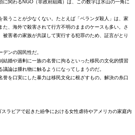
に関わるNGO（非政府組織）は、この数字は氷山の一角に
を装うことが少なくない。たとえば「ベランダ殺人」は、家
また、海外で殺害されて行方不明のままのケースも多い。さ
、被害者の家族が共謀して実行する犯罪のため、証言がとり
ーデンの国民性だ。
制結婚や過剰に一族の名誉に拘るといった移民の文化的慣習
る議論は腫れ物に触るようになってしまうのだ。
名誉を口実にした暴力は移民文化に根ざすもの。解決の糸口
ユーゴスラビアで起きた紛争における女性虐待やアメリカの家庭内