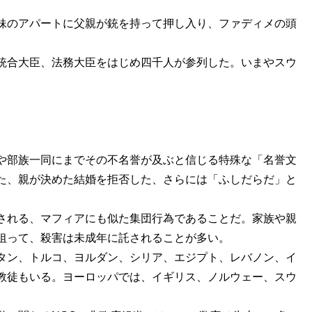
妹のアパートに父親が銃を持って押し入り、ファディメの頭
統合大臣、法務大臣をはじめ四千人が参列した。いまやスウ
や部族一同にまでその不名誉が及ぶと信じる特殊な「名誉文
た、親が決めた結婚を拒否した、さらには「ふしだらだ」と
される、マフィアにも似た集団行為であることだ。家族や親
狙って、殺害は未成年に託されることが多い。
タン、トルコ、ヨルダン、シリア、エジプト、レバノン、イ
教徒もいる。ヨーロッパでは、イギリス、ノルウェー、スウ