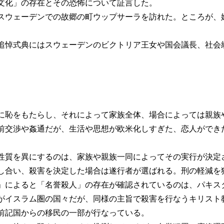
文化」の存在とその恐怖について証言した。
ウェーデンでの故郷の町ウップサーラを訪れた。ところが、
悼式典にはスウェーデンのビクトリア王女や国会議長、社会
に恥をもたらし、それによって家族全体、場合によっては親族
前交渉や姦通だが、生活や思想が欧米化しすぎた、恋人ができ
性質を異にするのは、家族や親族一同によってその実行が決定
し合い、殺害を決定した場合は遂行者が選ばれる。刑の軽減を
によると「名誉殺人」の存在が確認されているのは、パキス
がイスラム圏の国々だが、同様の主旨で殺害を行なうキリスト
前記国からの移民の一部が行なっている。