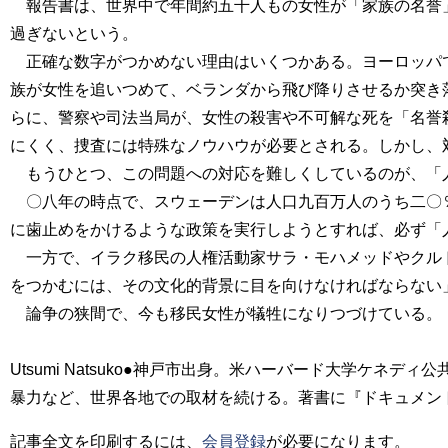
報告書は、世界中で年間約五千人もの女性が「家族の名誉」
過ぎないという。
正確な数字がつかめない理由はいくつかある。ヨーロッパで
族が女性を追いつめて、ベランダから飛び降りさせるか突き
らに、警察や司法当局が、女性の殺害や不可解な死を「名誉
にくく、捜査には特殊なノウハウが必要とされる。しかし、
もうひとつ、この問題への対応を難しくしているのが、「
〇八年の時点で、スウェーデンは人口九百万人のうち二〇％
に歯止めをかけるような政策を実行しようとすれば、必ず「
一方で、イラク移民の人権活動家サラ・モハメッドやクルド
をつかむには、その文化的背景に目を向けなければならない
論争の狭間で、今も移民女性が犠牲になりつづけている。
Utsumi Natsuko●神戸市出身。米ハーバード大学
暴力など、世界各地での取材を続ける。著書に『ドキュメン
記事全文を印刷するには、
会員登録
が必要になります。