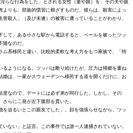
ような淫らな行為をした」とされる女性（妻や娘）を、その夫や親
教よりも、部族的慣習に根ざすものだ。彼らは、殺害によっ
名誉殺人」（及び未遂）の被害に遭っていることがわかり、
下して、ある小さな駅から電話すると、ベールを被ったツッ
不随なのだ。
ラム系移民と違い、比較的柔軟な考え方をもつ家族で、「特
いるようになる。ツッバは断り続けたが、圧力は帰郷を重ね
結婚は、一家がスウェーデンへ移民する道を開くだけに、お
法度なので、デートには必ず弟が同行した。しかし、その
。さらに二発が左下腹部を貫いた。
婚を迫るいとこの親友でした」。顔を強張らせながら、ツッ
ていない」と証言。この事件では誰一人逮捕されていない。