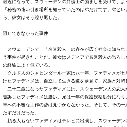
最近になって、スウェーデンの弁護士の励ましを受けて、よ
「秘密の逢い引き場所を知っていたのは弟だけです。弟とい
ら、彼女はそう繰り返した。
阻止できなかった事件
スウェーデンで、「名誉殺人」の存在が広く社会に知られ、
う事件が起きたことだ。彼女はメディアで名誉殺人の恐ろし
の経験によく似ている。
クルド人のシャヒンダール一家は八一年、ファディメが七歳
けたファディメは、自立して生きる道を夢見て、家族と対峙
二十二歳になったファディメには、スウェーデン人の恋人が
告訴したファディメは勝訴。兄は一年の保護観察処分になり
車への不審な工作の跡は見つからなかった。そして、その一
たすだけだった。
頼る人もないファディメはテレビに出演し、スウェーデンに