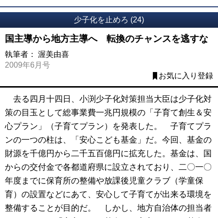
少子化を止めろ (24)
国主導から地方主導へ 転換のチャンスを逃すな
執筆者：
渥美由喜
2009年6月号
お気に入り登録
去る四月十四日、小渕少子化対策担当大臣は少子化対
策の目玉として総事業費一兆円規模の「子育て創生＆安
心プラン」（子育てプラン）を発表した。 子育てプラ
ンの一つの柱は、「安心こども基金」だ。今回、基金の
財源を千億円から二千五百億円に拡充した。基金は、国
からの交付金で各都道府県に設立されており、二〇一〇
年度までに保育所の整備や放課後児童クラブ（学童保
育）の設置などにあて、安心して子育てが出来る環境を
整備することが目的だ。 しかし、地方自治体の担当者