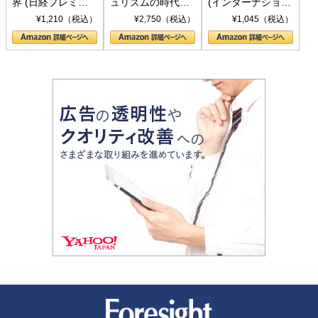
界 (日経プレミア
ュリズムの時代：
(インターナショナ
シリーズ)
〈ヤヌス〉の二つ
ル新書)
¥1,210（税込）
¥2,750（税込）
¥1,045（税込）
の顔
新潮社 Foresight