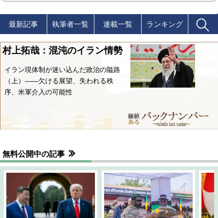
最新記事
執筆者一覧
連載一覧
ランキング
村上拓哉：混沌のイラン情勢
イラン現体制が迷い込んだ政治の隘路
（上）――欠ける展望、失われる秩
序、米軍介入の可能性
無料公開中の記事