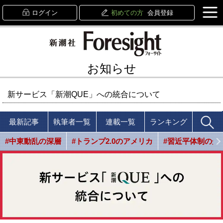
ログイン
初めての方
会員登録
お知らせ
新サービス「新潮QUE」への統合について
最新記事
執筆者一覧
連載一覧
ランキング
#中東動乱の深層
#トランプ2.0のアメリカ
#習近平体制の光