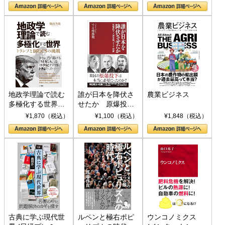
地政学理論で読む
誰が日本を降伏さ
農業ビジネス
多極化する世界：
せたか 原爆投
トランプとBRICS
下、ソ連参戦、そ
¥1,870（税込）
¥1,100（税込）
¥1,848（税込）
の挑戦
して聖断 (PHP新
書)
古典に学ぶ現代世
ルペンと極右ポピ
ウンコノミクス