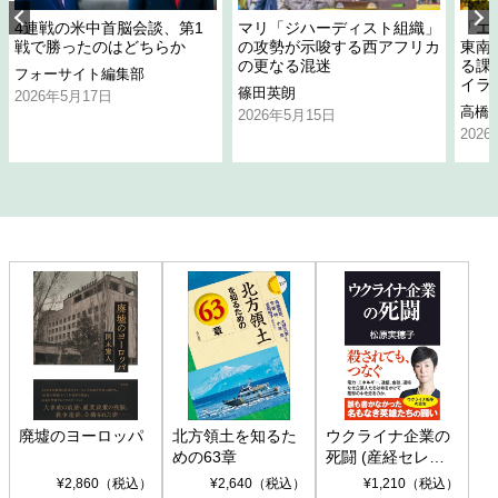
4連戦の米中首脳会談、第1
マリ「ジハーディスト組織」
「エ
戦で勝ったのはどちらか
の攻勢が示唆する西アフリカ
東南
の更なる混迷
る課
フォーサイト編集部
イラ
篠田英朗
2026年5月17日
高橋
2026年5月15日
202
廃墟のヨーロッパ
北方領土を知るた
ウクライナ企業の
めの63章
死闘 (産経セレク
ト S 039)
¥2,860（税込）
¥2,640（税込）
¥1,210（税込）