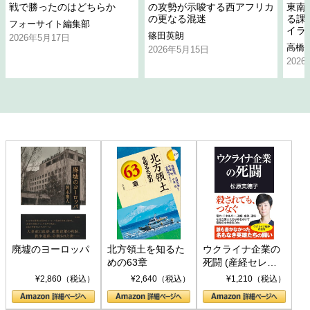
戦で勝ったのはどちらか
の攻勢が示唆する西アフリカ
東南
の更なる混迷
る課
フォーサイト編集部
イラ
篠田英朗
2026年5月17日
高橋
2026年5月15日
202
廃墟のヨーロッパ
北方領土を知るた
ウクライナ企業の
めの63章
死闘 (産経セレク
ト S 039)
¥2,860（税込）
¥2,640（税込）
¥1,210（税込）