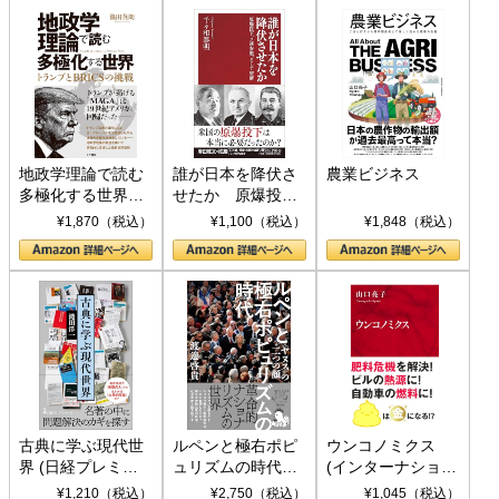
地政学理論で読む
誰が日本を降伏さ
農業ビジネス
多極化する世界：
せたか 原爆投
トランプとBRICS
下、ソ連参戦、そ
¥1,870（税込）
¥1,100（税込）
¥1,848（税込）
の挑戦
して聖断 (PHP新
書)
古典に学ぶ現代世
ルペンと極右ポピ
ウンコノミクス
界 (日経プレミア
ュリズムの時代：
(インターナショナ
シリーズ)
〈ヤヌス〉の二つ
ル新書)
¥1,210（税込）
¥2,750（税込）
¥1,045（税込）