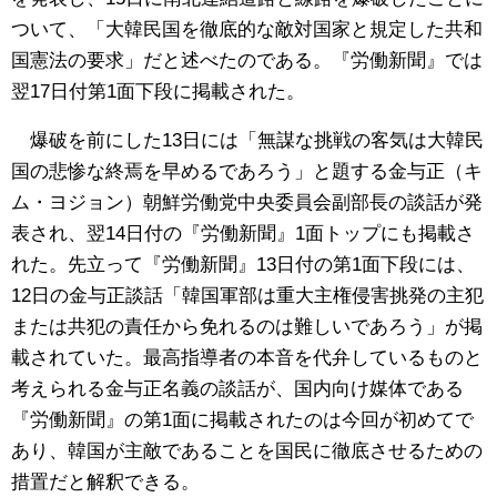
ついて、「大韓民国を徹底的な敵対国家と規定した共和
国憲法の要求」だと述べたのである。『労働新聞』では
翌17日付第1面下段に掲載された。
爆破を前にした13日には「無謀な挑戦の客気は大韓民
国の悲惨な終焉を早めるであろう」と題する金与正（キ
ム・ヨジョン）朝鮮労働党中央委員会副部長の談話が発
表され、翌14日付の『労働新聞』1面トップにも掲載さ
れた。先立って『労働新聞』13日付の第1面下段には、
12日の金与正談話「韓国軍部は重大主権侵害挑発の主犯
または共犯の責任から免れるのは難しいであろう」が掲
載されていた。最高指導者の本音を代弁しているものと
考えられる金与正名義の談話が、国内向け媒体である
『労働新聞』の第1面に掲載されたのは今回が初めてで
あり、韓国が主敵であることを国民に徹底させるための
措置だと解釈できる。