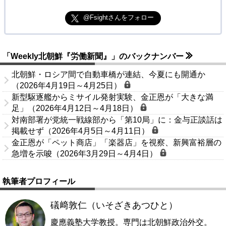
@Fsightさんをフォロー
「Weekly北朝鮮『労働新聞』」のバックナンバー
北朝鮮・ロシア間で自動車橋が連結、今夏にも開通か
（2026年4月19日～4月25日）
新型駆逐艦からミサイル発射実験、金正恩が「大きな満
足」（2026年4月12日～4月18日）
対南部署が党統一戦線部から「第10局」に：金与正談話は
掲載せず（2026年4月5日～4月11日）
金正恩が「ペット商店」「楽器店」を視察、新興富裕層の
急増を示唆（2026年3月29日～4月4日）
執筆者プロフィール
礒﨑敦仁（いそざきあつひと）
慶應義塾大学教授。専門は北朝鮮政治外交。