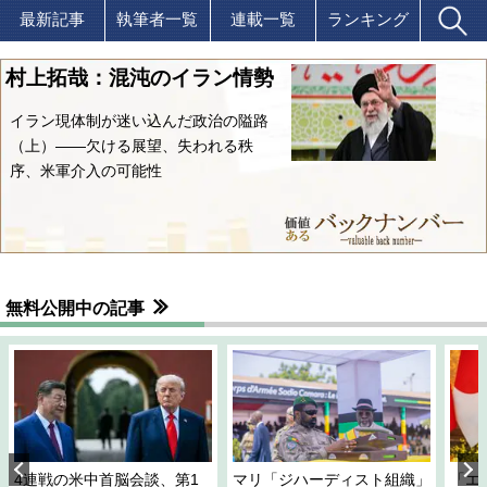
最新記事
執筆者一覧
連載一覧
ランキング
村上拓哉：混沌のイラン情勢
イラン現体制が迷い込んだ政治の隘路
（上）――欠ける展望、失われる秩
序、米軍介入の可能性
無料公開中の記事
4連戦の米中首脳会談、第1
マリ「ジハーディスト組織」
「エ