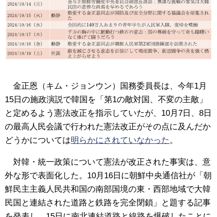
金正恩（キム・ジョンウン）国務委員長は、今年1月
15日の施政演説で韓国を「第1の敵対国、不変の主敵」
と定めるよう憲法改正を指示していたが、10月7日、8日
の最高人民会議で行われた憲法改正がその点に及んだか
どうかについては
明らかにされていなかった
。
対韓・統一政策について憲法が改正された事実は、意
外な形で表面化した。10月16日に朝鮮中央通信社が「朝
鮮民主主義人民共和国の南部国境の東・西部地域で大韓
民国と連結された道路と鉄路を完全閉鎖」と題する記事
を発表し、15日に南北連結道路と線路を爆破したことに