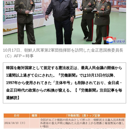
10月17日、朝鮮人民軍第2軍団指揮部を訪問した金正恩国務委員長
（C）AFP＝時事
韓国を敵対国家として規定する憲法改正は、最高人民会議の開催から
1週間以上過ぎて公にされた。『労働新聞』では10月13日付以降、
1997年から使用されてきた「主体年号」も削除されており、金日成・
金正日時代の政策からの転換が窺える。【『労働新聞』注目記事を毎
週解読】