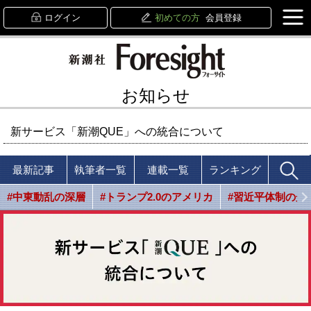
ログイン
初めての方
会員登録
お知らせ
新サービス「新潮QUE」への統合について
最新記事
執筆者一覧
連載一覧
ランキング
#中東動乱の深層
#トランプ2.0のアメリカ
#習近平体制の光