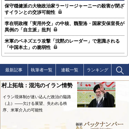
保守穏健派の大物政治家ラーリージャーニーの殺害が閉ざ
すイランとの交渉可能性
李在明政権「実用外交」の中核、魏聖洛・国家安保室長が
異例の「自主派」批判
米軍のベネズエラ攻撃「沈黙のレーダー」で意識される
「中国本土」の脆弱性
最新記事
執筆者一覧
連載一覧
ランキング
村上拓哉：混沌のイラン情勢
イラン現体制が迷い込んだ政治の隘路
（上）――欠ける展望、失われる秩
序、米軍介入の可能性