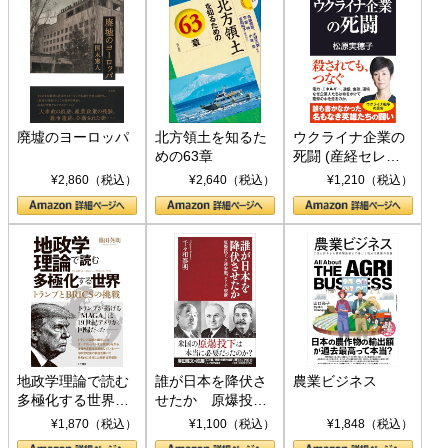
廃墟のヨーロッパ
北方領土を知るた
ウクライナ企業の
めの63章
死闘 (産経セレク
ト S 039)
¥2,860（税込）
¥2,640（税込）
¥1,210（税込）
地政学理論で読む
誰が日本を降伏さ
農業ビジネス
多極化する世界：
せたか 原爆投
トランプとBRICS
下、ソ連参戦、そ
¥1,870（税込）
¥1,100（税込）
¥1,848（税込）
の挑戦
して聖断 (PHP新