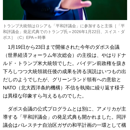
トランプ大統領はロシアも「平和評議会」に参加すると主張［「平
和評議会」発足式典でのトランプ氏＝2026年1月22日、スイス・ダ
ボス］（C）EPA＝時事
1月19日から23日まで開催された今年のダボス会議
（世界経済フォーラム年次総会）の主役は、やはりドナ
ルド・トランプ米大統領でした。バイデン前政権を扱き
下ろしつつ大統領就任後の成果を誇る演説はいつもの出
だしのようでしたが、グリーンランド領有への意欲と
NATO（北大西洋条約機構）不信を執拗に繰り返す様子
は異様な印象すら与えるものでした。
ダボス会議の公式プログラムとは別に、アメリカが主
導する「平和評議会」の発足式典も開かれました。同評
議会はパレスチナ自治区ガザの和平計画の一環として構