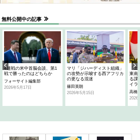
無料公開中の記事
4連戦の米中首脳会談、第1
マリ「ジハーディスト組織」
「エ
戦で勝ったのはどちらか
の攻勢が示唆する西アフリカ
東南
の更なる混迷
る課
フォーサイト編集部
イラ
篠田英朗
2026年5月17日
高橋
2026年5月15日
202