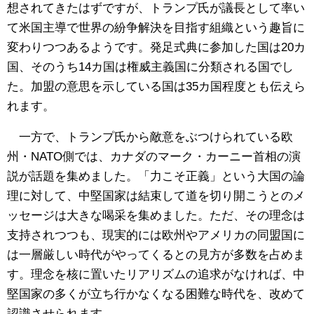
想されてきたはずですが、トランプ氏が議長として率い
て米国主導で世界の紛争解決を目指す組織という趣旨に
変わりつつあるようです。発足式典に参加した国は20カ
国、そのうち14カ国は権威主義国に分類される国でし
た。加盟の意思を示している国は35カ国程度とも伝えら
れます。
一方で、トランプ氏から敵意をぶつけられている欧
州・NATO側では、カナダのマーク・カーニー首相の演
説が話題を集めました。「力こそ正義」という大国の論
理に対して、中堅国家は結束して道を切り開こうとのメ
ッセージは大きな喝采を集めました。ただ、その理念は
支持されつつも、現実的には欧州やアメリカの同盟国に
は一層厳しい時代がやってくるとの見方が多数を占めま
す。理念を核に置いたリアリズムの追求がなければ、中
堅国家の多くが立ち行かなくなる困難な時代を、改めて
認識させられます。