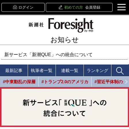
ログイン
初めての方
会員登録
お知らせ
新サービス「新潮QUE」への統合について
最新記事
執筆者一覧
連載一覧
ランキング
#中東動乱の深層
#トランプ2.0のアメリカ
#習近平体制の光