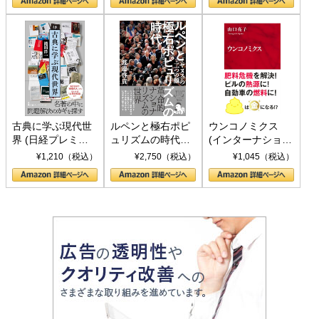
書)
古典に学ぶ現代世
ルペンと極右ポピ
ウンコノミクス
界 (日経プレミア
ュリズムの時代：
(インターナショナ
シリーズ)
〈ヤヌス〉の二つ
ル新書)
¥1,210（税込）
¥2,750（税込）
¥1,045（税込）
の顔