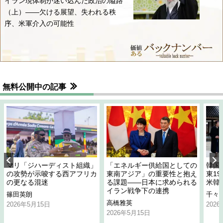
イラン現体制が迷い込んだ政治の隘路
（上）――欠ける展望、失われる秩
序、米軍介入の可能性
無料公開中の記事
マリ「ジハーディスト組織」
「エネルギー供給国としての
韓国
の攻勢が示唆する西アフリカ
東南アジア」の重要性と抱え
東1
の更なる混迷
る課題――日本に求められる
米韓
イラン戦争下の連携
篠田英朗
千々
高橋雅英
2026年5月15日
202
2026年5月15日