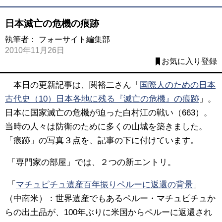
日本滅亡の危機の痕跡
執筆者：
フォーサイト編集部
2010年11月26日
お気に入り登録
本日の更新記事は、関裕二さん「
国際人のための日本
古代史（10）日本各地に残る『滅亡の危機』の痕跡
」。
日本に国家滅亡の危機が迫った白村江の戦い（663）。
当時の人々は防衛のために多くの山城を築きました。
「痕跡」の写真３点を、記事の下に付けています。
「専門家の部屋」では、２つの新エントリ。
「
マチュピチュ遺産百年振りペルーに返還の背景
」
（中南米）：世界遺産でもあるペルー・マチュピチュか
らの出土品が、100年ぶりに米国からペルーに返還され