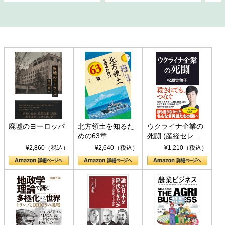
廃墟のヨーロッパ
北方領土を知るた
ウクライナ企業の
めの63章
死闘 (産経セレク
ト S 039)
¥2,860（税込）
¥2,640（税込）
¥1,210（税込）