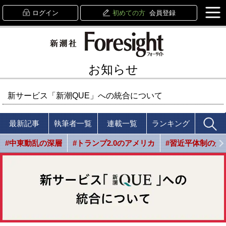
ログイン
初めての方
会員登録
お知らせ
新サービス「新潮QUE」への統合について
最新記事
執筆者一覧
連載一覧
ランキング
#中東動乱の深層
#トランプ2.0のアメリカ
#習近平体制の光