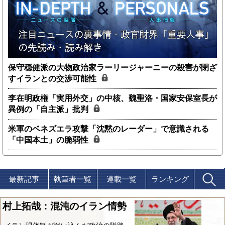
保守穏健派の大物政治家ラーリージャーニーの殺害が閉ざ
すイランとの交渉可能性
李在明政権「実用外交」の中核、魏聖洛・国家安保室長が
異例の「自主派」批判
米軍のベネズエラ攻撃「沈黙のレーダー」で意識される
「中国本土」の脆弱性
最新記事
執筆者一覧
連載一覧
ランキング
村上拓哉：混沌のイラン情勢