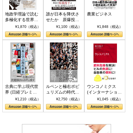
地政学理論で読む
誰が日本を降伏さ
農業ビジネス
多極化する世界：
せたか 原爆投
トランプとBRICS
下、ソ連参戦、そ
¥1,870（税込）
¥1,100（税込）
¥1,848（税込）
の挑戦
して聖断 (PHP新
書)
古典に学ぶ現代世
ルペンと極右ポピ
ウンコノミクス
界 (日経プレミア
ュリズムの時代：
(インターナショナ
シリーズ)
〈ヤヌス〉の二つ
ル新書)
¥1,210（税込）
¥2,750（税込）
¥1,045（税込）
の顔