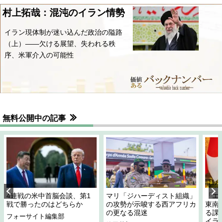
村上拓哉：混沌のイラン情勢
イラン現体制が迷い込んだ政治の隘路
（上）――欠ける展望、失われる秩
序、米軍介入の可能性
無料公開中の記事
4連戦の米中首脳会談、第1
マリ「ジハーディスト組織」
「エ
戦で勝ったのはどちらか
の攻勢が示唆する西アフリカ
東南
の更なる混迷
る課
フォーサイト編集部
イラ