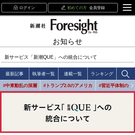
ログイン
初めての方
会員登録
お知らせ
新サービス「新潮QUE」への統合について
最新記事
執筆者一覧
連載一覧
ランキング
#中東動乱の深層
#トランプ2.0のアメリカ
#習近平体制の光