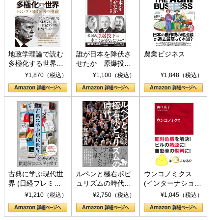
地政学理論で読む
誰が日本を降伏さ
農業ビジネス
多極化する世界：
せたか 原爆投
トランプとBRICS
下、ソ連参戦、そ
¥1,870（税込）
¥1,100（税込）
¥1,848（税込）
の挑戦
して聖断 (PHP新
書)
古典に学ぶ現代世
ルペンと極右ポピ
ウンコノミクス
界 (日経プレミア
ュリズムの時代：
(インターナショナ
シリーズ)
〈ヤヌス〉の二つ
ル新書)
¥1,210（税込）
¥2,750（税込）
¥1,045（税込）
の顔