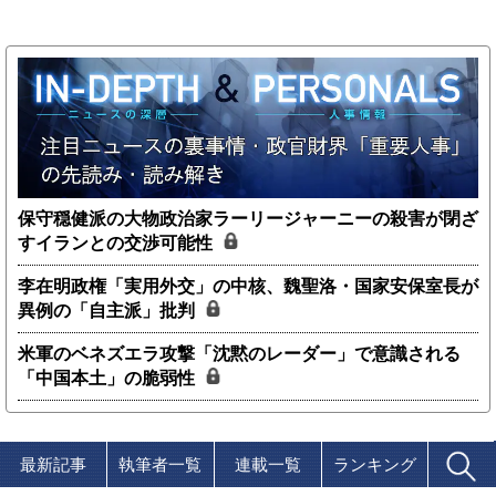
保守穏健派の大物政治家ラーリージャーニーの殺害が閉ざ
すイランとの交渉可能性
李在明政権「実用外交」の中核、魏聖洛・国家安保室長が
異例の「自主派」批判
米軍のベネズエラ攻撃「沈黙のレーダー」で意識される
「中国本土」の脆弱性
最新記事
執筆者一覧
連載一覧
ランキング