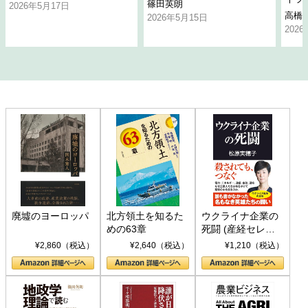
篠田英朗
2026年5月17日
高橋
2026年5月15日
202
廃墟のヨーロッパ
北方領土を知るた
ウクライナ企業の
めの63章
死闘 (産経セレク
ト S 039)
¥2,860（税込）
¥2,640（税込）
¥1,210（税込）