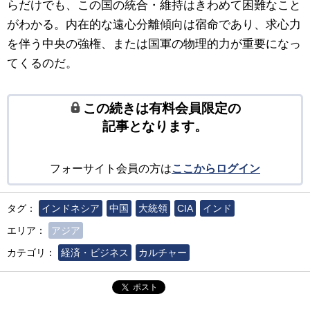
らだけでも、この国の統合・維持はきわめて困難なこと
がわかる。内在的な遠心分離傾向は宿命であり、求心力
を伴う中央の強権、または国軍の物理的力が重要になっ
てくるのだ。
この続きは有料会員限定の
記事となります。
フォーサイト会員の方は
ここからログイン
タグ：
インドネシア
中国
大統領
CIA
インド
エリア：
アジア
カテゴリ：
経済・ビジネス
カルチャー
ポスト