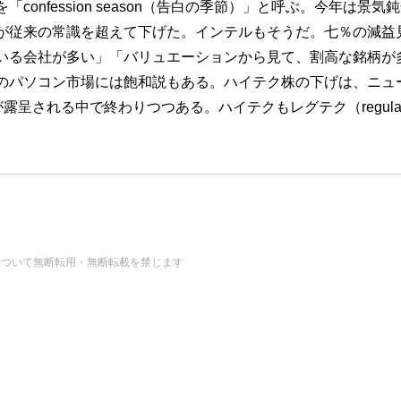
onfession season（告白の季節）」と呼ぶ。今年は
が従来の常識を超えて下げた。インテルもそうだ。七％の減益
いる会社が多い」「バリュエーションから見て、割高な銘柄が
のパソコン市場には飽和説もある。ハイテク株の下げは、ニュ
される中で終わりつつある。ハイテクもレグテク（regular te
の画像・データについて無断転用・無断転載を禁じます