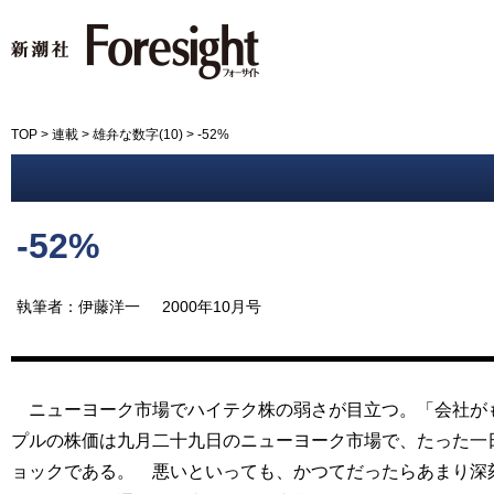
新潮社 Foresight フォーサイ
TOP
>
連載
>
雄弁な数字(10)
>
-52%
-52%
執筆者：伊藤洋一
2000年10月号
ニューヨーク市場でハイテク株の弱さが目立つ。「会社がも
プルの株価は九月二十九日のニューヨーク市場で、たった一
ョックである。 悪いといっても、かつてだったらあまり深