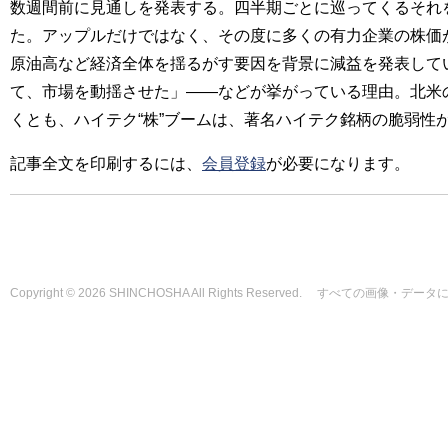
数週間前に見通しを発表する。四半期ごとに巡ってくるそれを「c
た。アップルだけではなく、その度に多くの有力企業の株価
原油高など経済全体を揺るがす要因を背景に減益を発表して
て、市場を動揺させた」――などが挙がっている理由。北米
くとも、ハイテク“株”ブームは、著名ハイテク銘柄の脆弱性が露呈
記事全文を印刷するには、
会員登録
が必要になります。
Copyright © 2026 SHINCHOSHA All Rights Reserved. すべて