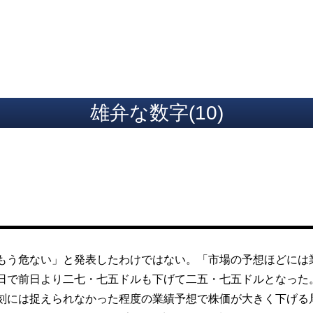
ト
雄弁な数字(10)
う危ない」と発表したわけではない。「市場の予想ほどには
日で前日より二七・七五ドルも下げて二五・七五ドルとなった
刻には捉えられなかった程度の業績予想で株価が大きく下げる