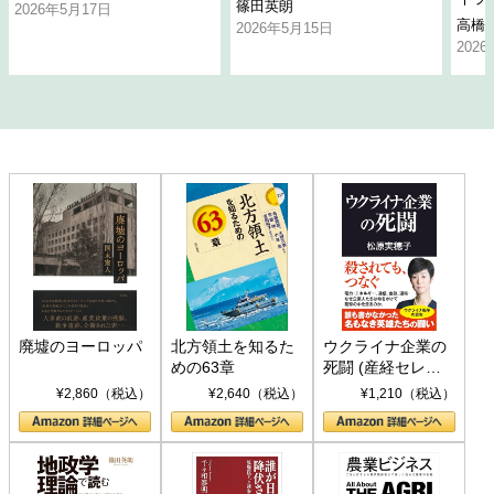
篠田英朗
2026年5月17日
高橋
2026年5月15日
202
廃墟のヨーロッパ
北方領土を知るた
ウクライナ企業の
めの63章
死闘 (産経セレク
ト S 039)
¥2,860（税込）
¥2,640（税込）
¥1,210（税込）