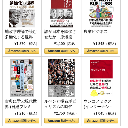
地政学理論で読む
誰が日本を降伏さ
農業ビジネス
多極化する世界：
せたか 原爆投
トランプとBRICS
下、ソ連参戦、そ
¥1,870（税込）
¥1,100（税込）
¥1,848（税込）
の挑戦
して聖断 (PHP新
書)
古典に学ぶ現代世
ルペンと極右ポピ
ウンコノミクス
界 (日経プレミア
ュリズムの時代：
(インターナショナ
シリーズ)
〈ヤヌス〉の二つ
ル新書)
¥1,210（税込）
¥2,750（税込）
¥1,045（税込）
の顔