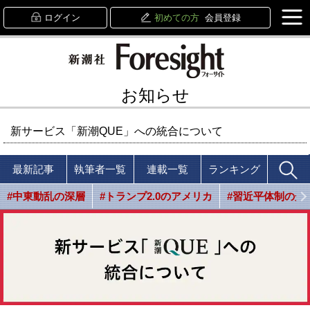
ログイン
初めての方
会員登録
お知らせ
新サービス「新潮QUE」への統合について
最新記事
執筆者一覧
連載一覧
ランキング
#中東動乱の深層
#トランプ2.0のアメリカ
#習近平体制の光