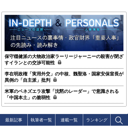
保守穏健派の大物政治家ラーリージャーニーの殺害が閉ざ
すイランとの交渉可能性
李在明政権「実用外交」の中核、魏聖洛・国家安保室長が
異例の「自主派」批判
米軍のベネズエラ攻撃「沈黙のレーダー」で意識される
「中国本土」の脆弱性
最新記事
執筆者一覧
連載一覧
ランキング