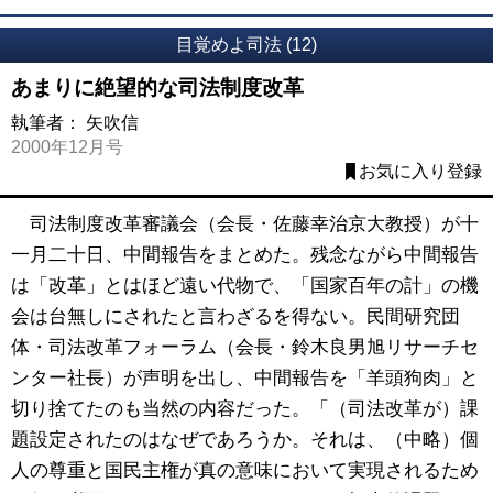
目覚めよ司法 (12)
あまりに絶望的な司法制度改革
執筆者：
矢吹信
2000年12月号
お気に入り登録
司法制度改革審議会（会長・佐藤幸治京大教授）が十
一月二十日、中間報告をまとめた。残念ながら中間報告
は「改革」とはほど遠い代物で、「国家百年の計」の機
会は台無しにされたと言わざるを得ない。民間研究団
体・司法改革フォーラム（会長・鈴木良男旭リサーチセ
ンター社長）が声明を出し、中間報告を「羊頭狗肉」と
切り捨てたのも当然の内容だった。「（司法改革が）課
題設定されたのはなぜであろうか。それは、（中略）個
人の尊重と国民主権が真の意味において実現されるため