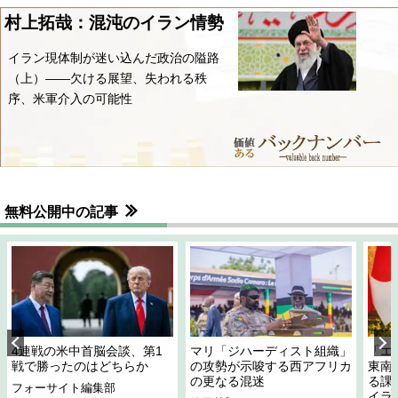
村上拓哉：混沌のイラン情勢
イラン現体制が迷い込んだ政治の隘路
（上）――欠ける展望、失われる秩
序、米軍介入の可能性
無料公開中の記事
4連戦の米中首脳会談、第1
マリ「ジハーディスト組織」
「エ
戦で勝ったのはどちらか
の攻勢が示唆する西アフリカ
東南
の更なる混迷
る課
フォーサイト編集部
イラ