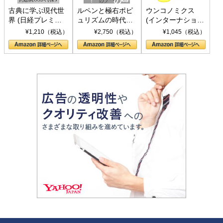
古典に学ぶ現代世
ルペンと極右ポピ
ウンコノミクス
界 (日経プレミア
ュリズムの時代：
(インターナショナ
シリーズ)
〈ヤヌス〉の二つ
ル新書)
¥1,210（税込）
¥2,750（税込）
¥1,045（税込）
の顔