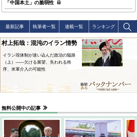
「中国本土」の脆弱性
最新記事
執筆者一覧
連載一覧
ランキング
村上拓哉：混沌のイラン情勢
イラン現体制が迷い込んだ政治の隘路
（上）――欠ける展望、失われる秩
序、米軍介入の可能性
無料公開中の記事