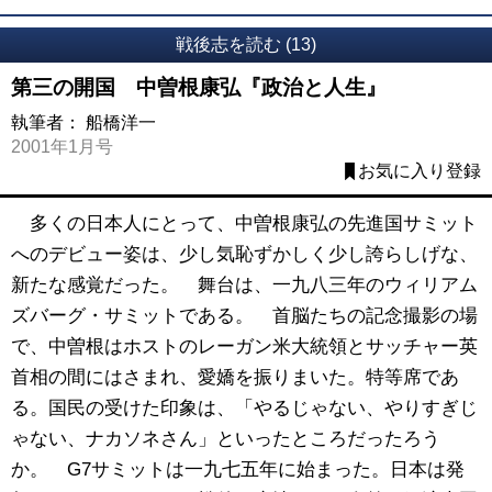
戦後志を読む (13)
第三の開国 中曽根康弘『政治と人生』
執筆者：
船橋洋一
2001年1月号
お気に入り登録
多くの日本人にとって、中曽根康弘の先進国サミット
へのデビュー姿は、少し気恥ずかしく少し誇らしげな、
新たな感覚だった。 舞台は、一九八三年のウィリアム
ズバーグ・サミットである。 首脳たちの記念撮影の場
で、中曽根はホストのレーガン米大統領とサッチャー英
首相の間にはさまれ、愛嬌を振りまいた。特等席であ
る。国民の受けた印象は、「やるじゃない、やりすぎじ
ゃない、ナカソネさん」といったところだったろう
か。 G7サミットは一九七五年に始まった。日本は発