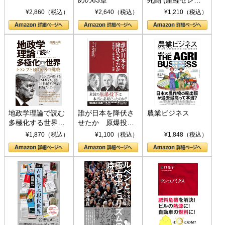
めの63章
死闘 (産経セレク
ト S 039)
¥2,860（税込）
¥2,640（税込）
¥1,210（税込）
地政学理論で読む
誰が日本を降伏さ
農業ビジネス
多極化する世界：
せたか 原爆投
トランプとBRICS
下、ソ連参戦、そ
¥1,870（税込）
¥1,100（税込）
¥1,848（税込）
の挑戦
して聖断 (PHP新
書)