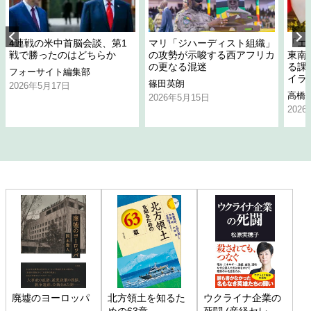
4連戦の米中首脳会談、第1
マリ「ジハーディスト組織」
「エ
戦で勝ったのはどちらか
の攻勢が示唆する西アフリカ
東南
の更なる混迷
る課
フォーサイト編集部
イラ
篠田英朗
2026年5月17日
高橋
2026年5月15日
202
廃墟のヨーロッパ
北方領土を知るた
ウクライナ企業の