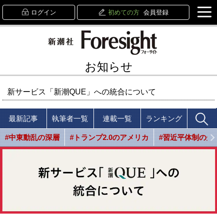
ログイン
初めての方
会員登録
お知らせ
新サービス「新潮QUE」への統合について
最新記事
執筆者一覧
連載一覧
ランキング
#中東動乱の深層
#トランプ2.0のアメリカ
#習近平体制の光