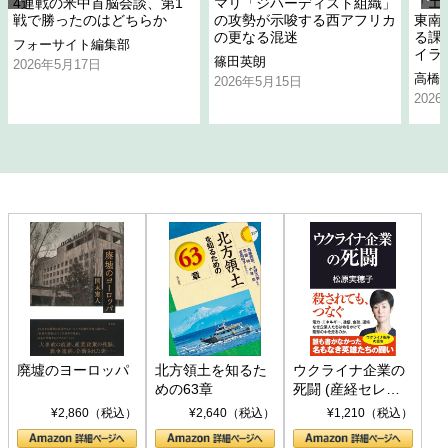
4連戦の米中首脳会談、第1
マリ「ジハーディスト組織」
「エ
戦で勝ったのはどちらか
の攻勢が示唆する西アフリカ
東南
の更なる混迷
る課
フォーサイト編集部
イラ
篠田英朗
2026年5月17日
高橋
2026年5月15日
202
廃墟のヨーロッパ
北方領土を知るた
ウクライナ企業の
めの63章
死闘 (産経セレク
ト S 039)
¥2,860（税込）
¥2,640（税込）
¥1,210（税込）