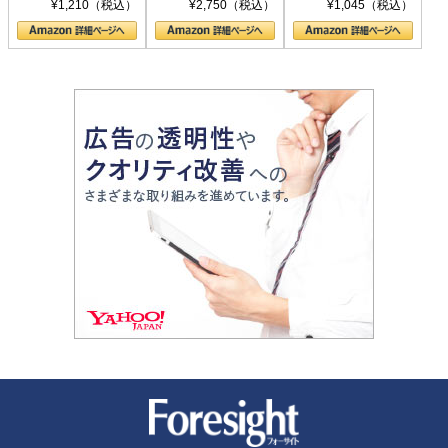
シリーズ)
〈ヤヌス〉の二つ
ル新書)
¥1,210（税込）
¥2,750（税込）
¥1,045（税込）
の顔
新潮社 Foresight