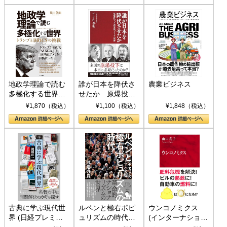
地政学理論で読む
誰が日本を降伏さ
農業ビジネス
多極化する世界：
せたか 原爆投
トランプとBRICS
下、ソ連参戦、そ
¥1,870（税込）
¥1,100（税込）
¥1,848（税込）
の挑戦
して聖断 (PHP新
書)
古典に学ぶ現代世
ルペンと極右ポピ
ウンコノミクス
界 (日経プレミア
ュリズムの時代：
(インターナショナ