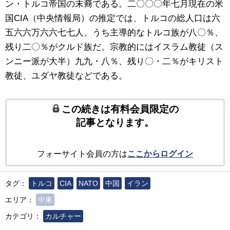
ン・トルコ帝国の末裔である。二〇〇〇年七月現在の米
国CIA（中央情報局）の推定では、トルコの総人口は六
五六六万六六七七人、うち主導的なトルコ族が八〇％、
残り二〇％がクルド族だ。宗教的にはイスラム教徒（ス
ンニー派が大半）九九・八％、残り〇・二％がキリスト
教徒、ユダヤ教徒などである。
この続きは有料会員限定の
記事となります。
フォーサイト会員の方は
ここからログイン
タグ：
トルコ
CIA
NATO
中国
イラン
エリア：
中東
カテゴリ：
カルチャー