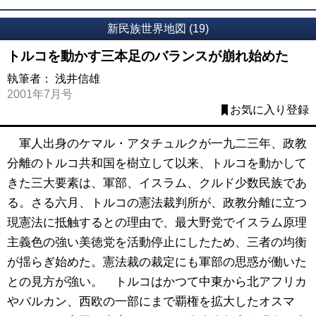
新民族世界地図 (19)
トルコを動かす三本足のバランスが崩れ始めた
執筆者：
浅井信雄
2001年7月号
お気に入り登録
軍人出身のケマル・アタチュルクが一九二三年、政教
分離のトルコ共和国を樹立して以来、トルコを動かして
きた三大要素は、軍部、イスラム、クルド少数民族であ
る。さる六月、トルコの憲法裁判所が、政教分離に立つ
現憲法に抵触するとの理由で、最大野党でイスラム原理
主義色の強い美徳党を活動停止にしたため、三者の均衡
が揺らぎ始めた。憲法裁の裁定にも軍部の思惑が働いた
との見方が強い。 トルコはかつて中東から北アフリカ
やバルカン、西欧の一部にまで覇権を拡大したオスマ