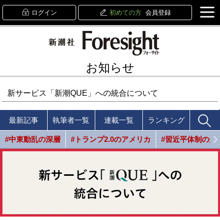
ログイン
初めての方
会員登録
お知らせ
新サービス「新潮QUE」への統合について
最新記事
執筆者一覧
連載一覧
ランキング
#中東動乱の深層
#トランプ2.0のアメリカ
#習近平体制の光