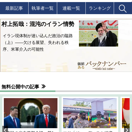
最新記事
執筆者一覧
連載一覧
ランキング
村上拓哉：混沌のイラン情勢
イラン現体制が迷い込んだ政治の隘路
（上）――欠ける展望、失われる秩
序、米軍介入の可能性
無料公開中の記事