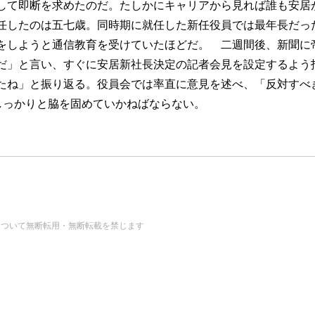
して即断を求めたのだ。たしかにキャリアから見れば誰も安居
したのは五七歳。同時期に就任した新任役員では最年長だった
をしようと通信教育を受けていたほどだ。 二週間後、新聞に
だ」と言い、すぐに安居新社長決定の記者会見を設定するよう指
たね」と振り返る。役員会では率直に意見を述べ、「反対すべ
しっかりと脇を固めていかねばならない。
の画像・データについて無断転用・無断転載を禁じます