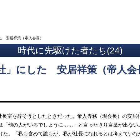
ト
た 安居祥策（帝人会長）
時代に先駆けた者たち(24)
社」にした 安居祥策（帝人会
て社長室を辞そうとしたときだった。帝人専務（現会長）の安
は「他の人がいるでしょうに……」と言ったきり言葉が出ない
けた。「私も含めて誰もが、私が社長になれるとは考えていな