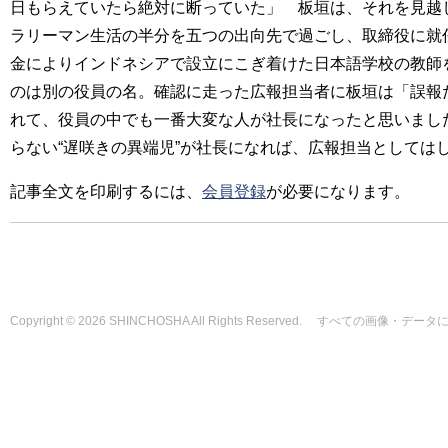
日もらえていたら絶対に断っていた」 板垣は、それを見越
ラリーマン生活の半分を五つの出向先で過ごし、取締役に就任
金によりインドネシアで設立にこぎ着けた日本語学校の教師
のは別の役員の名。確認に走った広報担当者に板垣は「誤報
れて、役員の中でも一番大変な人が社長になったと思いまし
らない“遅咲きの異端児”が社長になれば、広報担当としては
記事全文を印刷するには、
会員登録
が必要になります。
Copyright © 2026 SHINCHOSHA All Rights Reserved. すべて