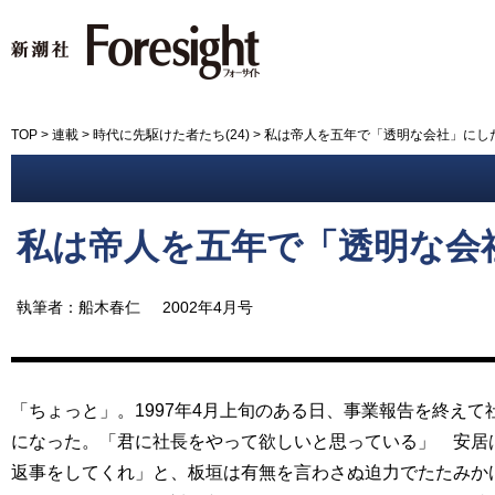
新潮社 Foresight フォーサイ
TOP
>
連載
>
時代に先駆けた者たち(24)
>
私は帝人を五年で「透明な会社」にし
私は帝人を五年で「透明な会
執筆者：船木春仁
2002年4月号
「ちょっと」。1997年4月上旬のある日、事業報告を終え
になった。「君に社長をやって欲しいと思っている」 安居
返事をしてくれ」と、板垣は有無を言わさぬ迫力でたたみか