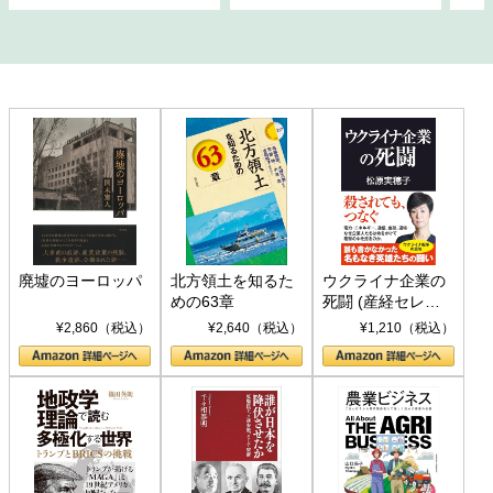
廃墟のヨーロッパ
北方領土を知るた
ウクライナ企業の
めの63章
死闘 (産経セレク
ト S 039)
¥2,860（税込）
¥2,640（税込）
¥1,210（税込）