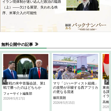
イラン現体制が迷い込んだ政治の隘路
（上）――欠ける展望、失われる秩
序、米軍介入の可能性
無料公開中の記事
4連戦の米中首脳会談、第1
マリ「ジハーディスト組織」
「エ
戦で勝ったのはどちらか
の攻勢が示唆する西アフリカ
東南
の更なる混迷
る課
フォーサイト編集部
イラ
篠田英朗
2026年5月17日
高橋
2026年5月15日
202