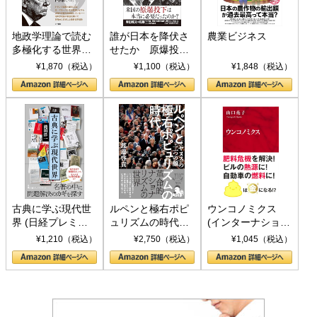
地政学理論で読む
誰が日本を降伏さ
農業ビジネス
多極化する世界：
せたか 原爆投
トランプとBRICS
下、ソ連参戦、そ
¥1,870（税込）
¥1,100（税込）
¥1,848（税込）
の挑戦
して聖断 (PHP新
書)
古典に学ぶ現代世
ルペンと極右ポピ
ウンコノミクス
界 (日経プレミア
ュリズムの時代：
(インターナショナ
シリーズ)
〈ヤヌス〉の二つ
ル新書)
¥1,210（税込）
¥2,750（税込）
¥1,045（税込）
の顔