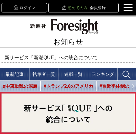
ログイン
初めての方
会員登録
お知らせ
新サービス「新潮QUE」への統合について
最新記事
執筆者一覧
連載一覧
ランキング
#中東動乱の深層
#トランプ2.0のアメリカ
#習近平体制の光