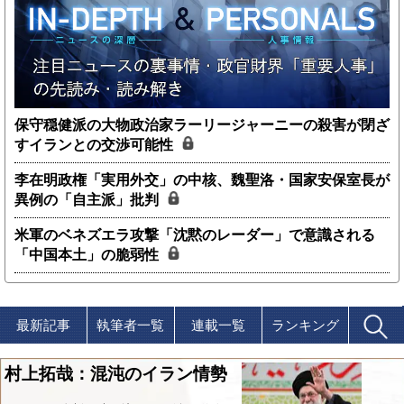
保守穏健派の大物政治家ラーリージャーニーの殺害が閉ざ
すイランとの交渉可能性
李在明政権「実用外交」の中核、魏聖洛・国家安保室長が
異例の「自主派」批判
米軍のベネズエラ攻撃「沈黙のレーダー」で意識される
「中国本土」の脆弱性
最新記事
執筆者一覧
連載一覧
ランキング
村上拓哉：混沌のイラン情勢