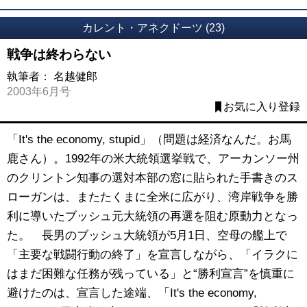
カレント・アネクドーツ (23)
戦争は終わらない
執筆者：
名越健郎
2003年6月号
お気に入り登録
「It's the economy, stupid」（問題は経済なんだ。お馬
鹿さん）。1992年の米大統領選挙戦で、アーカンソー州
のクリントン知事の選対本部の窓に貼られた手書きのス
ローガンは、またたくまに全米に広がり、湾岸戦争を勝
利に導いたブッシュ元大統領の再選を阻む原動力となっ
た。 長男のブッシュ大統領が5月1日、空母の艦上で
「主要な戦闘行動の終了」を宣言しながら、「イラクに
はまだ困難な任務が残っている」と“勝利宣言”を慎重に
避けたのは、宣言した途端、「It's the economy,