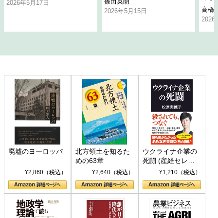
篠田英朗
2026年5月17日
高橋
2026年5月15日
202
廃墟のヨーロッパ
北方領土を知るた
ウクライナ企業の
めの63章
死闘 (産経セレク
ト S 039)
¥2,860（税込）
¥2,640（税込）
¥1,210（税込）