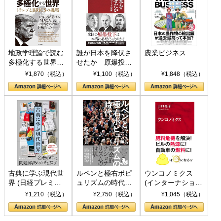
地政学理論で読む
誰が日本を降伏さ
農業ビジネス
多極化する世界：
せたか 原爆投
トランプとBRICS
下、ソ連参戦、そ
¥1,870（税込）
¥1,100（税込）
¥1,848（税込）
の挑戦
して聖断 (PHP新
書)
古典に学ぶ現代世
ルペンと極右ポピ
ウンコノミクス
界 (日経プレミア
ュリズムの時代：
(インターナショナ
シリーズ)
〈ヤヌス〉の二つ
ル新書)
¥1,210（税込）
¥2,750（税込）
¥1,045（税込）
の顔