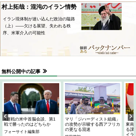
村上拓哉：混沌のイラン情勢
イラン現体制が迷い込んだ政治の隘路
（上）――欠ける展望、失われる秩
序、米軍介入の可能性
無料公開中の記事
4連戦の米中首脳会談、第1
マリ「ジハーディスト組織」
「エ
戦で勝ったのはどちらか
の攻勢が示唆する西アフリカ
東南
の更なる混迷
る課
フォーサイト編集部
イラ