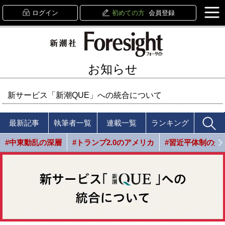
ログイン
初めての方
会員登録
お知らせ
新サービス「新潮QUE」への統合について
最新記事
執筆者一覧
連載一覧
ランキング
#中東動乱の深層
#トランプ2.0のアメリカ
#習近平体制の光