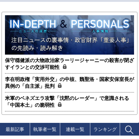
保守穏健派の大物政治家ラーリージャーニーの殺害が閉ざ
すイランとの交渉可能性
李在明政権「実用外交」の中核、魏聖洛・国家安保室長が
異例の「自主派」批判
米軍のベネズエラ攻撃「沈黙のレーダー」で意識される
「中国本土」の脆弱性
最新記事
執筆者一覧
連載一覧
ランキング