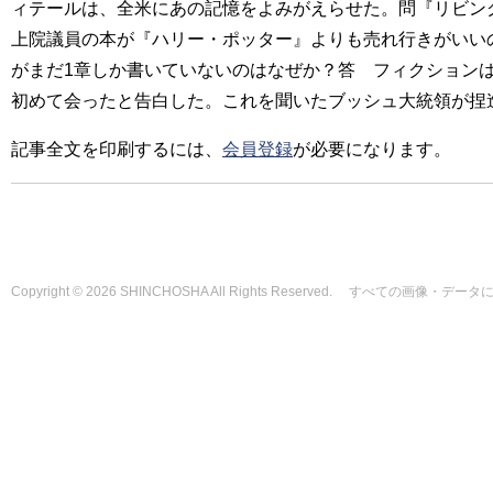
ィテールは、全米にあの記憶をよみがえらせた。問『リビン
上院議員の本が『ハリー・ポッター』よりも売れ行きがいい
がまだ1章しか書いていないのはなぜか？答 フィクション
初めて会ったと告白した。これを聞いたブッシュ大統領が捏
記事全文を印刷するには、
会員登録
が必要になります。
Copyright © 2026 SHINCHOSHA All Rights Reserved. すべて