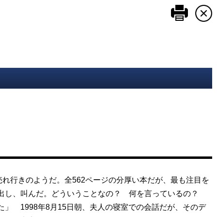
このペ
れ行きのようだ。全562ページの分厚い本だが、最も注目を
き出し、叫んだ。どういうことなの？ 何を言っているの？
 1998年8月15日朝、夫人の寝室での会話だが、そのデ