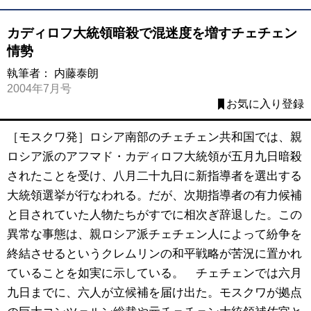
カディロフ大統領暗殺で混迷度を増すチェチェン
情勢
執筆者：
内藤泰朗
2004年7月号
お気に入り登録
［モスクワ発］ロシア南部のチェチェン共和国では、親
ロシア派のアフマド・カディロフ大統領が五月九日暗殺
されたことを受け、八月二十九日に新指導者を選出する
大統領選挙が行なわれる。だが、次期指導者の有力候補
と目されていた人物たちがすでに相次ぎ辞退した。この
異常な事態は、親ロシア派チェチェン人によって紛争を
終結させるというクレムリンの和平戦略が苦況に置かれ
ていることを如実に示している。 チェチェンでは六月
九日までに、六人が立候補を届け出た。モスクワが拠点