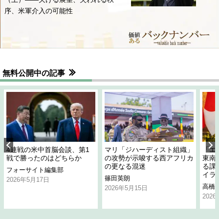
序、米軍介入の可能性
無料公開中の記事
4連戦の米中首脳会談、第1
マリ「ジハーディスト組織」
「エ
戦で勝ったのはどちらか
の攻勢が示唆する西アフリカ
東南
の更なる混迷
る課
フォーサイト編集部
イラ
篠田英朗
2026年5月17日
高橋
2026年5月15日
202