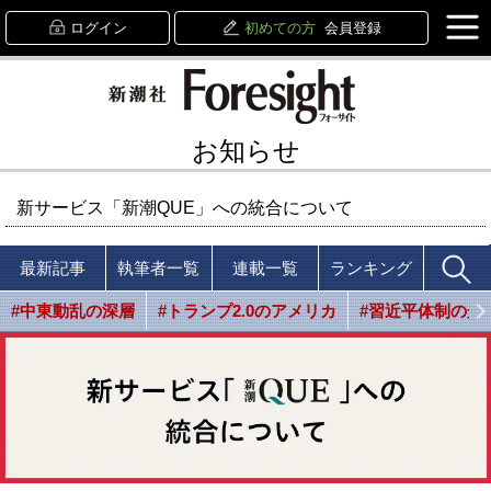
ログイン
初めての方
会員登録
お知らせ
新サービス「新潮QUE」への統合について
最新記事
執筆者一覧
連載一覧
ランキング
#中東動乱の深層
#トランプ2.0のアメリカ
#習近平体制の光