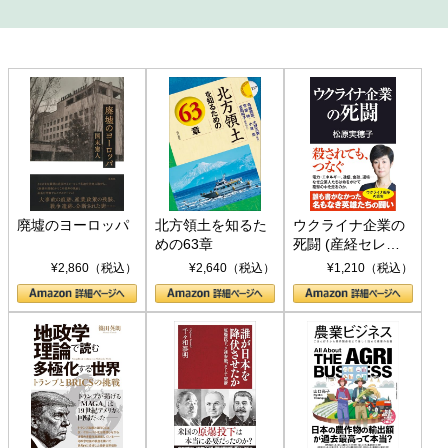
廃墟のヨーロッパ
北方領土を知るた
ウクライナ企業の
めの63章
死闘 (産経セレク
ト S 039)
¥2,860（税込）
¥2,640（税込）
¥1,210（税込）