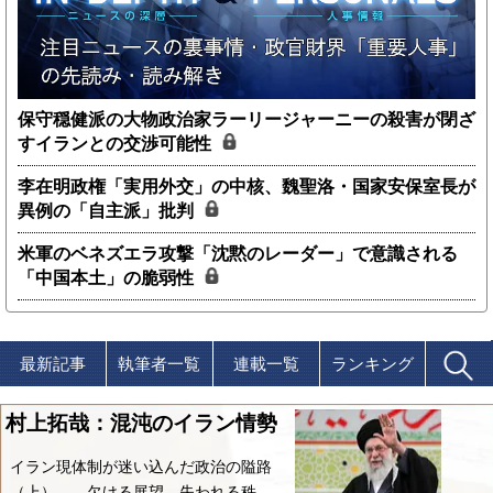
保守穏健派の大物政治家ラーリージャーニーの殺害が閉ざ
すイランとの交渉可能性
李在明政権「実用外交」の中核、魏聖洛・国家安保室長が
異例の「自主派」批判
米軍のベネズエラ攻撃「沈黙のレーダー」で意識される
「中国本土」の脆弱性
最新記事
執筆者一覧
連載一覧
ランキング
村上拓哉：混沌のイラン情勢
イラン現体制が迷い込んだ政治の隘路
（上）――欠ける展望、失われる秩