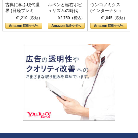
古典に学ぶ現代世
ルペンと極右ポピ
ウンコノミクス
界 (日経プレミア
ュリズムの時代：
(インターナショナ
シリーズ)
〈ヤヌス〉の二つ
ル新書)
¥1,210（税込）
¥2,750（税込）
¥1,045（税込）
の顔