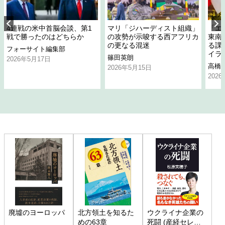
4連戦の米中首脳会談、第1
マリ「ジハーディスト組織」
「エ
戦で勝ったのはどちらか
の攻勢が示唆する西アフリカ
東南
の更なる混迷
る課
フォーサイト編集部
イラ
篠田英朗
2026年5月17日
高橋
2026年5月15日
202
廃墟のヨーロッパ
北方領土を知るた
ウクライナ企業の
めの63章
死闘 (産経セレク