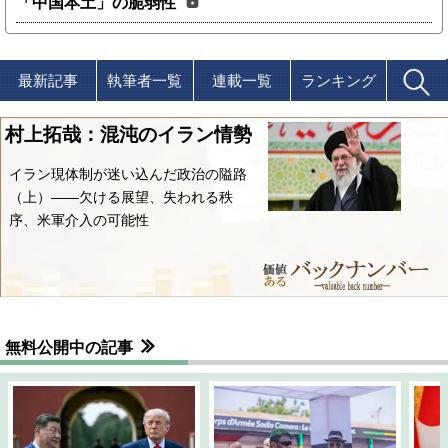
「中国本土」の脆弱性
最新記事
執筆者一覧
連載一覧
ランキング
村上拓哉：混沌のイラン情勢
イラン現体制が迷い込んだ政治の隘路
（上）――欠ける展望、失われる秩
序、米軍介入の可能性
無料公開中の記事