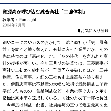
資源高が呼び込む総合商社「二強体制」
執筆者：
Foresight
2004年7月号
お気に入り登録
銅やコークスやガスのおかげで、総合商社が「史上最高
益」を続々と塗り替えた。有卦に入った業界だが、その
先に待つのは「寡占化」だ。「冬の時代」を言われた商
社の復権が著しい。今年三月期の決算では、三菱商事が
商社史上初めて純利益が一千億円を突破したほか、三井
物産、住友商事、丸紅の三社も史上最高益を塗り替え
た。伊藤忠商事は不動産の大幅な減損で最終損益こそ赤
字だったものの、営業利益など「本業の稼ぐ力」を示す
指標は高水準を達成している。同社の丹羽宇一郎社長は
「今年度は利益、配当、社員給与の三つで過去最高を更