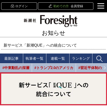
ログイン
初めての方
会員登録
お知らせ
新サービス「新潮QUE」への統合について
最新記事
執筆者一覧
連載一覧
ランキング
#中東動乱の深層
#トランプ2.0のアメリカ
#習近平体制の光