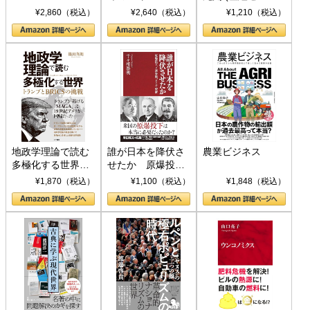
ト S 039)
¥2,860（税込）
¥2,640（税込）
¥1,210（税込）
地政学理論で読む
誰が日本を降伏さ
農業ビジネス
多極化する世界：
せたか 原爆投
トランプとBRICS
下、ソ連参戦、そ
¥1,870（税込）
¥1,100（税込）
¥1,848（税込）
の挑戦
して聖断 (PHP新
書)