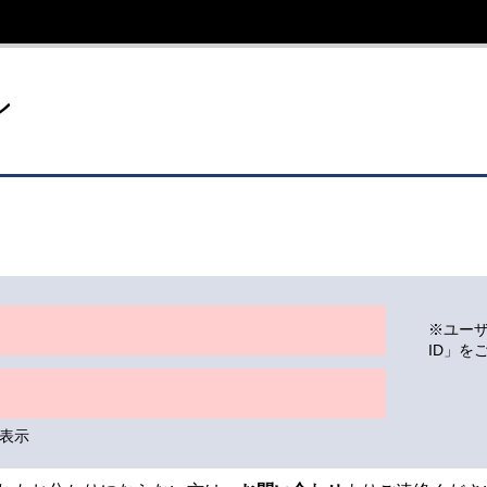
イト
ン
※ユー
ID」を
表示