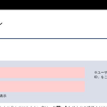
イト
ン
※ユー
ID」を
表示