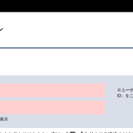
イト
ン
※ユー
ID」を
表示