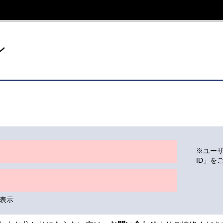
イト
ン
※ユー
ID」を
表示