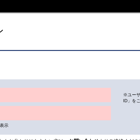
イト
ン
※ユー
ID」を
表示