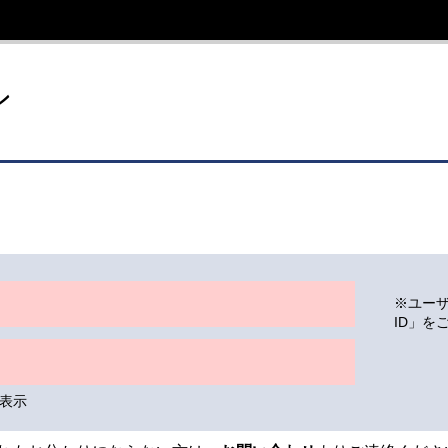
イト
ン
※ユー
ID」を
表示