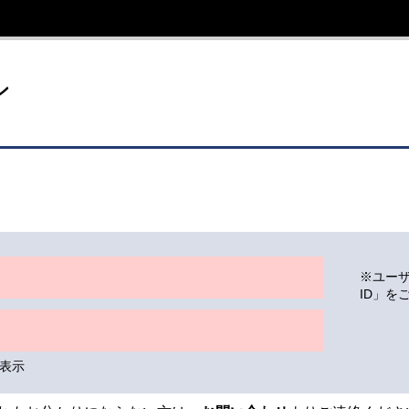
イト
ン
※ユー
ID」を
表示