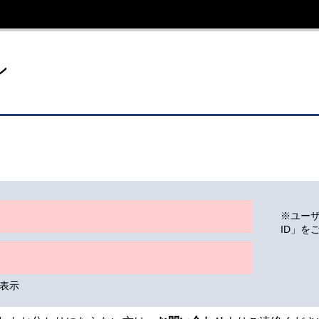
イト
ン
※ユー
ID」を
表示