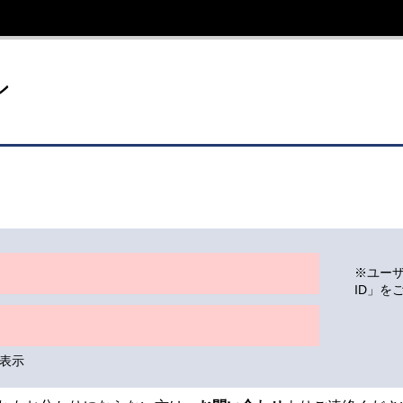
イト
ン
※ユー
ID」を
表示