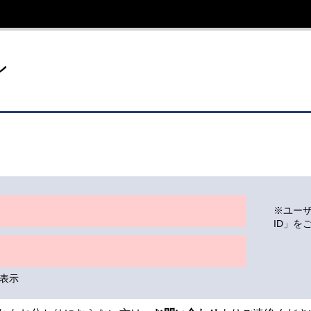
イト
ン
※ユー
ID」を
表示