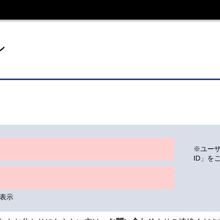
イト
ン
※ユー
ID」を
表示