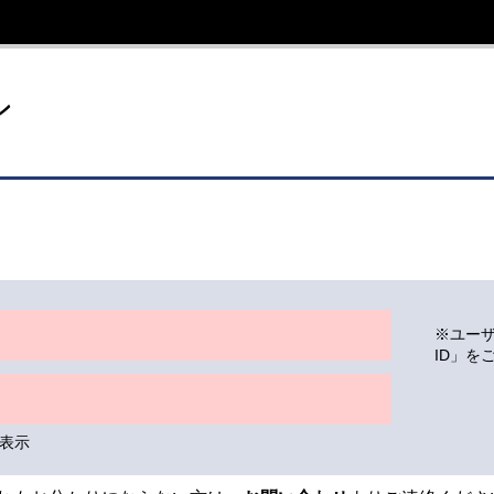
イト
ン
※ユー
ID」を
表示