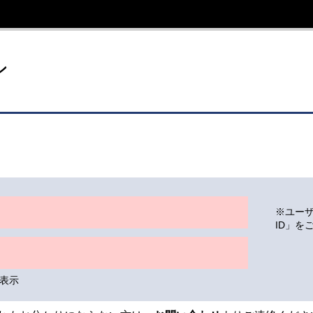
イト
ン
※ユー
ID」を
表示