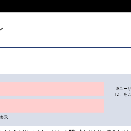
イト
ン
※ユー
ID」を
表示