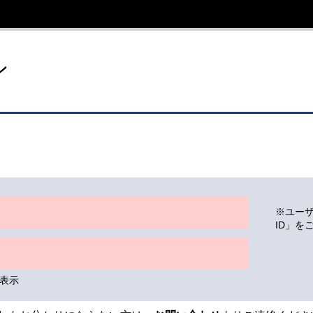
イト
ン
※ユー
ID」を
表示