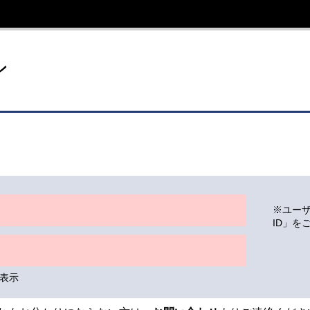
イト
ン
※ユー
ID」を
表示