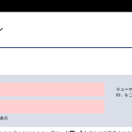
イト
ン
※ユー
ID」を
表示