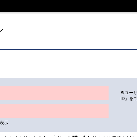
イト
ン
※ユー
ID」を
表示