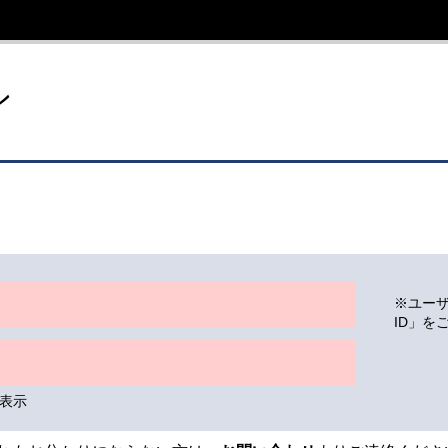
イト
ン
※ユー
ID」を
表示