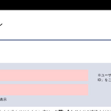
イト
ン
※ユー
ID」を
表示