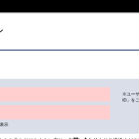
イト
ン
※ユー
ID」を
表示