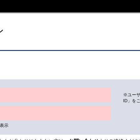
イト
ン
※ユー
ID」を
表示