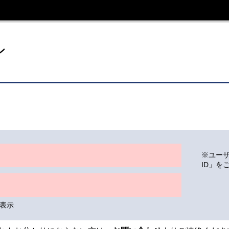
イト
ン
※ユー
ID」を
表示