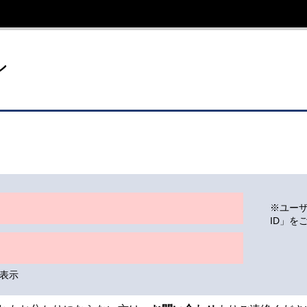
イト
ン
※ユー
ID」を
表示