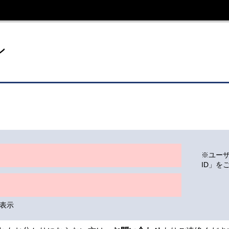
イト
ン
※ユー
ID」を
表示