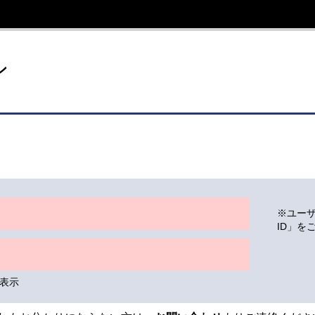
イト
ン
※ユー
ID」を
表示