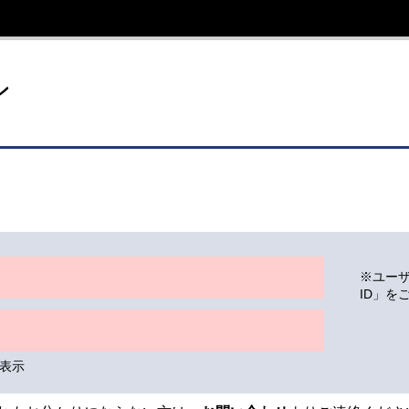
イト
ン
※ユー
ID」を
表示