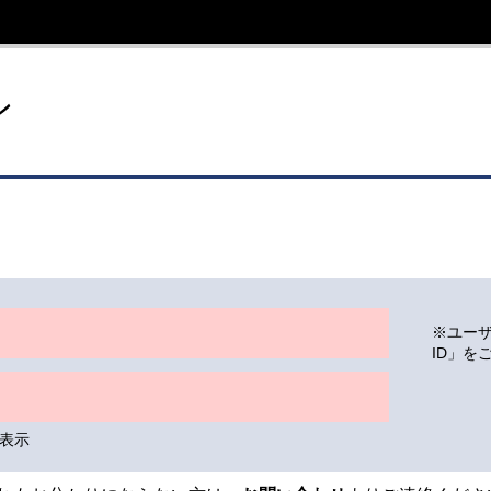
イト
ン
※ユー
ID」を
表示