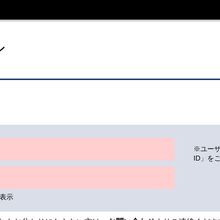
イト
ン
※ユー
ID」を
表示