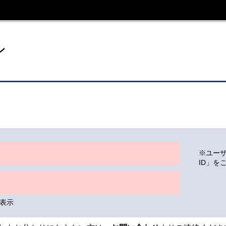
イト
ン
※ユー
ID」を
表示