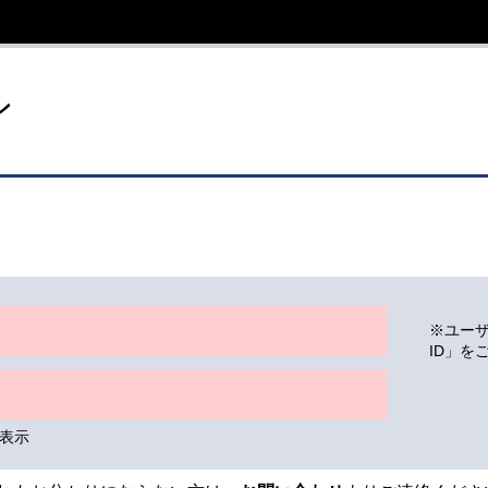
イト
ン
※ユー
ID」を
表示