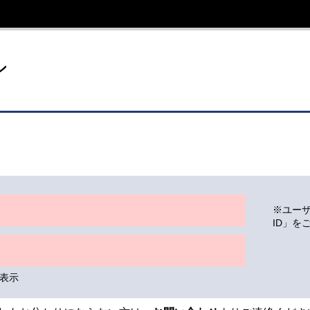
イト
ン
※ユー
ID」を
表示