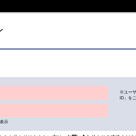
イト
ン
※ユー
ID」を
表示