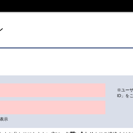
イト
ン
※ユー
ID」を
表示